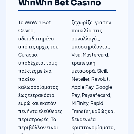
WinWin Bet Casino
Το WinWin Bet
ξεχωρίζει για την
Casino,
ποικιλία στις
αδειοδοτημένο
συναλλαγές,
από τις αρχές του
υποστηρίζοντας
Curacao,
Visa, Mastercard,
υποδέχεται τους
τραπεζική
παίκτες με ένα
μεταφορά, Skrill,
πακέτο
Neteller, Revolut,
καλωσορίσματος
Apple Pay, Google
έως τετρακόσια
Pay, Paysafecard,
ευρώ και εκατόν
MiFinity, Rapid
πενήντα ελεύθερες
Transfer, καθώς και
περιστροφές. Το
δεκαεννέα
περιβάλλον είναι
κρυπτονομίσματα,