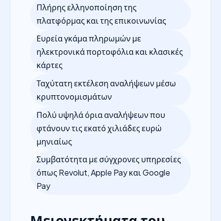
Πλήρης ελληνοποίηση της
πλατφόρμας και της επικοινωνίας
Ευρεία γκάμα πληρωμών με
ηλεκτρονικά πορτοφόλια και κλασικές
κάρτες
Ταχύτατη εκτέλεση αναλήψεων μέσω
κρυπτονομισμάτων
Πολύ υψηλά όρια αναλήψεων που
φτάνουν τις εκατό χιλιάδες ευρώ
μηνιαίως
Συμβατότητα με σύγχρονες υπηρεσίες
όπως Revolut, Apple Pay και Google
Pay