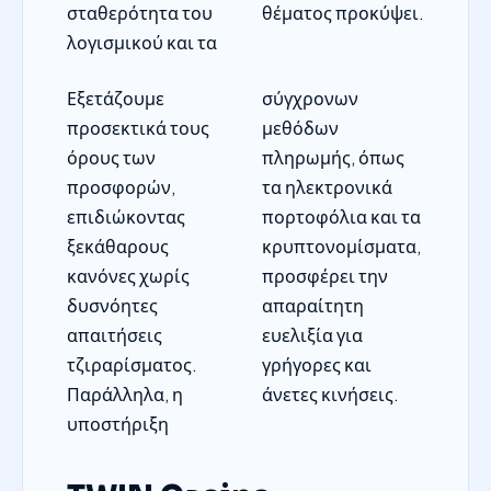
σταθερότητα του
θέματος προκύψει.
λογισμικού και τα
Εξετάζουμε
σύγχρονων
προσεκτικά τους
μεθόδων
όρους των
πληρωμής, όπως
προσφορών,
τα ηλεκτρονικά
επιδιώκοντας
πορτοφόλια και τα
ξεκάθαρους
κρυπτονομίσματα,
κανόνες χωρίς
προσφέρει την
δυσνόητες
απαραίτητη
απαιτήσεις
ευελιξία για
τζιραρίσματος.
γρήγορες και
Παράλληλα, η
άνετες κινήσεις.
υποστήριξη