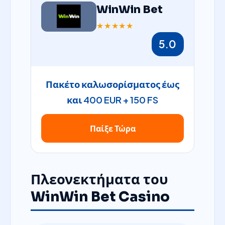
WinWin Bet
★★★★★
5.0
Πακέτο καλωσορίσματος έως
και 400 EUR + 150 FS
Παίξε Τώρα
Πλεονεκτήματα του
WinWin Bet Casino