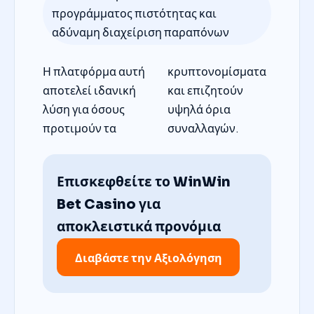
προγράμματος πιστότητας και
αδύναμη διαχείριση παραπόνων
Η πλατφόρμα αυτή
κρυπτονομίσματα
αποτελεί ιδανική
και επιζητούν
λύση για όσους
υψηλά όρια
προτιμούν τα
συναλλαγών.
Επισκεφθείτε το WinWin
Bet Casino για
αποκλειστικά προνόμια
Διαβάστε την Αξιολόγηση