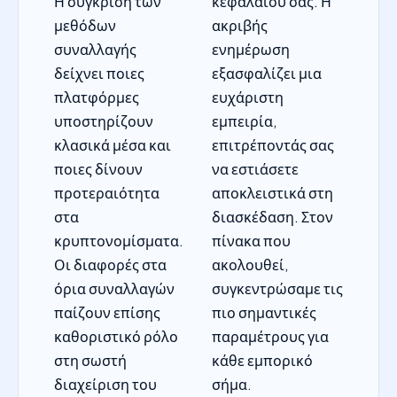
Η σύγκριση των
κεφαλαίου σας. Η
μεθόδων
ακριβής
συναλλαγής
ενημέρωση
δείχνει ποιες
εξασφαλίζει μια
πλατφόρμες
ευχάριστη
υποστηρίζουν
εμπειρία,
κλασικά μέσα και
επιτρέποντάς σας
ποιες δίνουν
να εστιάσετε
προτεραιότητα
αποκλειστικά στη
στα
διασκέδαση. Στον
κρυπτονομίσματα.
πίνακα που
Οι διαφορές στα
ακολουθεί,
όρια συναλλαγών
συγκεντρώσαμε τις
παίζουν επίσης
πιο σημαντικές
καθοριστικό ρόλο
παραμέτρους για
στη σωστή
κάθε εμπορικό
διαχείριση του
σήμα.