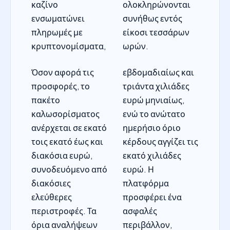
καζίνο
ολοκληρώνονται
ενσωματώνει
συνήθως εντός
πληρωμές με
είκοσι τεσσάρων
κρυπτονομίσματα,
ωρών.
Όσον αφορά τις
εβδομαδιαίως και
προσφορές, το
τριάντα χιλιάδες
πακέτο
ευρώ μηνιαίως,
καλωσορίσματος
ενώ το ανώτατο
ανέρχεται σε εκατό
ημερήσιο όριο
τοις εκατό έως και
κέρδους αγγίζει τις
διακόσια ευρώ,
εκατό χιλιάδες
συνοδευόμενο από
ευρώ. Η
διακόσιες
πλατφόρμα
ελεύθερες
προσφέρει ένα
περιστροφές. Τα
ασφαλές
όρια αναλήψεων
περιβάλλον,