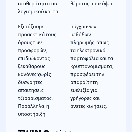
σταθερότητα του
θέματος προκύψει.
λογισμικού και τα
Εξετάζουμε
σύγχρονων
προσεκτικά τους
μεθόδων
όρους των
πληρωμής, όπως
προσφορών,
τα ηλεκτρονικά
επιδιώκοντας
πορτοφόλια και τα
ξεκάθαρους
κρυπτονομίσματα,
κανόνες χωρίς
προσφέρει την
δυσνόητες
απαραίτητη
απαιτήσεις
ευελιξία για
τζιραρίσματος.
γρήγορες και
Παράλληλα, η
άνετες κινήσεις.
υποστήριξη