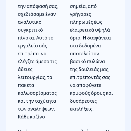
την απόφασή σας,
σημεία, από
σχεδιάσαμε έναν
γρήγορες
αναλυτικό
πληρωμές έως
συγκριτικό
εξαιρετικά υψηλά
πίνακα. Αυτό το
όρια. Η διαφάνεια
εργαλείο σάς
στα δεδομένα
επιτρέπει να
αποτελεί τον
ελέγξτε άμεσα τις
βασικό πυλώνα
άδειες
της δουλειάς μας,
λειτουργίας, τα
επιτρέποντάς σας
πακέτα
να αποφύγετε
καλωσορίσματος
κρυφούς όρους και
και την ταχύτητα
δυσάρεστες
των αναλήψεων.
εκπλήξεις.
Κάθε καζίνο