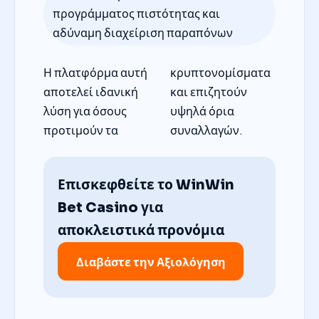
προγράμματος πιστότητας και
αδύναμη διαχείριση παραπόνων
Η πλατφόρμα αυτή
κρυπτονομίσματα
αποτελεί ιδανική
και επιζητούν
λύση για όσους
υψηλά όρια
προτιμούν τα
συναλλαγών.
Επισκεφθείτε το WinWin
Bet Casino για
αποκλειστικά προνόμια
Διαβάστε την Αξιολόγηση