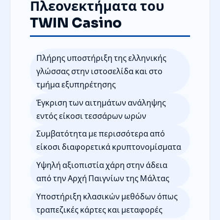
Πλεονεκτήματα του
TWIN Casino
Πλήρης υποστήριξη της ελληνικής
γλώσσας στην ιστοσελίδα και στο
τμήμα εξυπηρέτησης
Έγκριση των αιτημάτων ανάληψης
εντός είκοσι τεσσάρων ωρών
Συμβατότητα με περισσότερα από
είκοσι διαφορετικά κρυπτονομίσματα
Υψηλή αξιοπιστία χάρη στην άδεια
από την Αρχή Παιγνίων της Μάλτας
Υποστήριξη κλασικών μεθόδων όπως
τραπεζικές κάρτες και μεταφορές