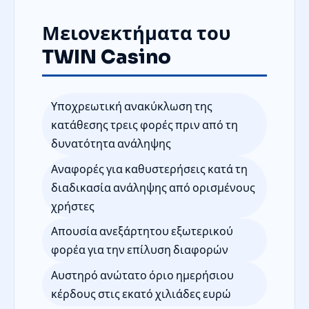
Μειονεκτήματα του
TWIN Casino
Υποχρεωτική ανακύκλωση της
κατάθεσης τρεις φορές πριν από τη
δυνατότητα ανάληψης
Αναφορές για καθυστερήσεις κατά τη
διαδικασία ανάληψης από ορισμένους
χρήστες
Απουσία ανεξάρτητου εξωτερικού
φορέα για την επίλυση διαφορών
Αυστηρό ανώτατο όριο ημερήσιου
κέρδους στις εκατό χιλιάδες ευρώ