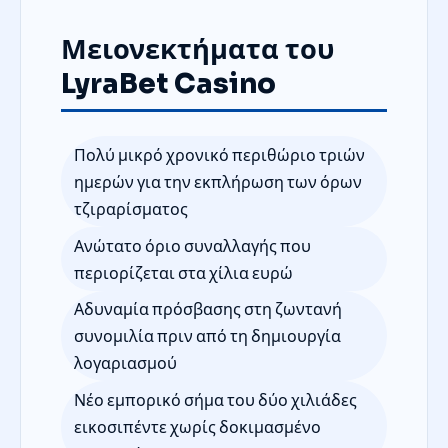
Μειονεκτήματα του
LyraBet Casino
Πολύ μικρό χρονικό περιθώριο τριών
ημερών για την εκπλήρωση των όρων
τζιραρίσματος
Ανώτατο όριο συναλλαγής που
περιορίζεται στα χίλια ευρώ
Αδυναμία πρόσβασης στη ζωντανή
συνομιλία πριν από τη δημιουργία
λογαριασμού
Νέο εμπορικό σήμα του δύο χιλιάδες
εικοσιπέντε χωρίς δοκιμασμένο