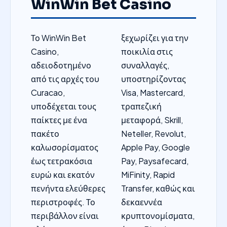
WinWin Bet Casino
Το WinWin Bet
ξεχωρίζει για την
Casino,
ποικιλία στις
αδειοδοτημένο
συναλλαγές,
από τις αρχές του
υποστηρίζοντας
Curacao,
Visa, Mastercard,
υποδέχεται τους
τραπεζική
παίκτες με ένα
μεταφορά, Skrill,
πακέτο
Neteller, Revolut,
καλωσορίσματος
Apple Pay, Google
έως τετρακόσια
Pay, Paysafecard,
ευρώ και εκατόν
MiFinity, Rapid
πενήντα ελεύθερες
Transfer, καθώς και
περιστροφές. Το
δεκαεννέα
περιβάλλον είναι
κρυπτονομίσματα,