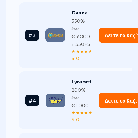
Casea
350%
έως
#3
Δείτε το Καζ
€16000
+ 350FS
★★★★★
5.0
Lyrabet
200%
έως
#4
Δείτε το Καζ
€1.000
★★★★★
5.0