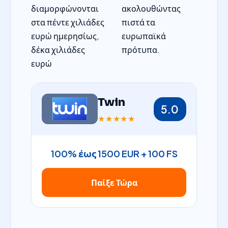
διαμορφώνονται
ακολουθώντας
στα πέντε χιλιάδες
πιστά τα
ευρώ ημερησίως,
ευρωπαϊκά
δέκα χιλιάδες
πρότυπα.
ευρώ
Twin
5.0
★★★★★
100% έως 1500 EUR + 100 FS
Παίξε Τώρα