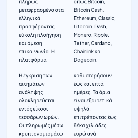
πλήρως
όπως Bitcoin,
μεταφρασμένο στα
Bitcoin Cash,
ελληνικά,
Ethereum, Classic,
προσφέροντας
Litecoin, Dash,
εύκολη πλοήγηση
Monero, Ripple,
και άμεση
Tether, Cardano,
επικοινωνία. Η
Chainlink και
πλατφόρμα
Dogecoin.
Η έγκριση των
καθυστερήσουν
αιτημάτων
έως και επτά
ανάληψης
ημέρες. Τα όρια
ολοκληρεύεται
είναι εξαιρετικά
εντός είκοσι
υψηλά,
τεσσάρων ωρών.
επιτρέποντας έως
Οι πληρωμές μέσω
δέκα χιλιάδες
κρυπτονομισμάτω
ευρώ ανά