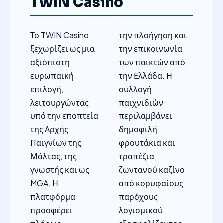
TWIN Casino
Το TWIN Casino
την πλοήγηση και
ξεχωρίζει ως μια
την επικοινωνία
αξιόπιστη
των παικτών από
ευρωπαϊκή
την Ελλάδα. Η
επιλογή,
συλλογή
λειτουργώντας
παιχνιδιών
υπό την εποπτεία
περιλαμβάνει
της Αρχής
δημοφιλή
Παιγνίων της
φρουτάκια και
Μάλτας, της
τραπέζια
γνωστής και ως
ζωντανού καζίνο
MGA. Η
από κορυφαίους
πλατφόρμα
παρόχους
προσφέρει
λογισμικού,