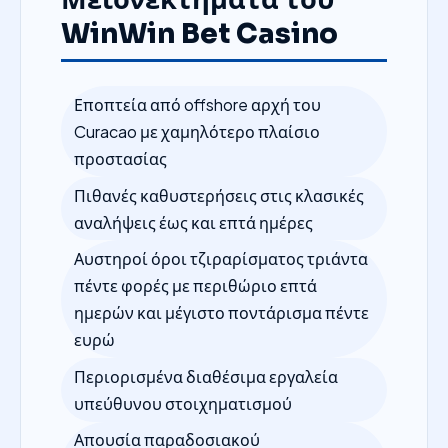
Μειονεκτήματα του
WinWin Bet Casino
Εποπτεία από offshore αρχή του
Curacao με χαμηλότερο πλαίσιο
προστασίας
Πιθανές καθυστερήσεις στις κλασικές
αναλήψεις έως και επτά ημέρες
Αυστηροί όροι τζιραρίσματος τριάντα
πέντε φορές με περιθώριο επτά
ημερών και μέγιστο ποντάρισμα πέντε
ευρώ
Περιορισμένα διαθέσιμα εργαλεία
υπεύθυνου στοιχηματισμού
Απουσία παραδοσιακού