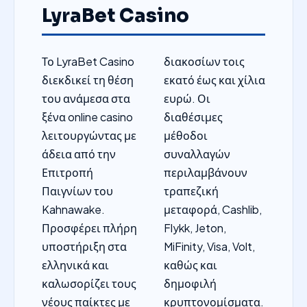
LyraBet Casino
Το LyraBet Casino
διακοσίων τοις
διεκδικεί τη θέση
εκατό έως και χίλια
του ανάμεσα στα
ευρώ. Οι
ξένα online casino
διαθέσιμες
λειτουργώντας με
μέθοδοι
άδεια από την
συναλλαγών
Επιτροπή
περιλαμβάνουν
Παιγνίων του
τραπεζική
Kahnawake.
μεταφορά, Cashlib,
Προσφέρει πλήρη
Flykk, Jeton,
υποστήριξη στα
MiFinity, Visa, Volt,
ελληνικά και
καθώς και
καλωσορίζει τους
δημοφιλή
νέους παίκτες με
κρυπτονομίσματα.